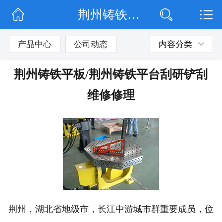
荆州铸铁平板/荆州铸铁平台刮研铲刮维修修理
网站首页
公司简介
产品中心
公司动态
内容分类
公司动态
荆州铸铁平板/荆州铸铁平台刮研铲刮
产品展示
维修修理
联系我们
荆州，湖北省地级市，长江中游城市群重要成员，位