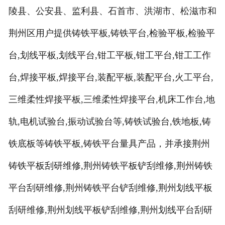
陵县、公安县、监利县、石首市、洪湖市、松滋市和
荆州区用户提供铸铁平板,铸铁平台,检验平板,检验平
台,划线平板,划线平台,钳工平板,钳工平台,钳工工作
台,焊接平板,焊接平台,装配平板,装配平台,火工平台,
三维柔性焊接平板,三维柔性焊接平台,机床工作台,地
轨,电机试验台,振动试验台等,铸铁试验台,铁地板,铸
铁底板等铸铁平板,铸铁平台量具产品，并承接荆州
铸铁平板刮研维修,荆州铸铁平板铲刮维修,荆州铸铁
平台刮研维修,荆州铸铁平台铲刮维修,荆州划线平板
刮研维修,荆州划线平板铲刮维修,荆州划线平台刮研