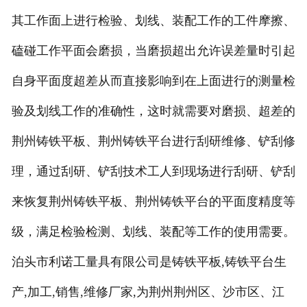
其工作面上进行检验、划线、装配工作的工件摩擦、
磕碰工作平面会磨损，当磨损超出允许误差量时引起
自身平面度超差从而直接影响到在上面进行的测量检
验及划线工作的准确性，这时就需要对磨损、超差的
荆州铸铁平板、荆州铸铁平台进行刮研维修、铲刮修
理，通过刮研、铲刮技术工人到现场进行刮研、铲刮
来恢复荆州铸铁平板、荆州铸铁平台的平面度精度等
级，满足检验检测、划线、装配等工作的使用需要。
泊头市利诺工量具有限公司是铸铁平板,铸铁平台生
产,加工,销售,维修厂家,为荆州荆州区、沙市区、江