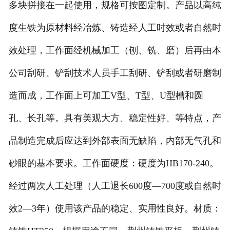
多块拼接在一起使用，规格可按图定制。产品以高纯
度生铁为原材料经冶炼、铸造经人工时效或者自然时
效处理，工作面经机械加工（刨、铣、磨）后再由本
公司刮研、铲刮技术人员手工刮研、铲刮或者研磨制
造而成，工作面上可加工V型、T型、U型槽和圆
孔、长孔等。具有美观大方、稳定性好、等特点，产
品制造完成后应达到外部表面无缺陷，内部无气孔和
砂眼的基本要求。工作面硬度：硬度为HB170-240。
经过两次人工处理（人工退长600度—700度或自然时
效2—3年）使用该产品的稳定、实用性良好。材质：