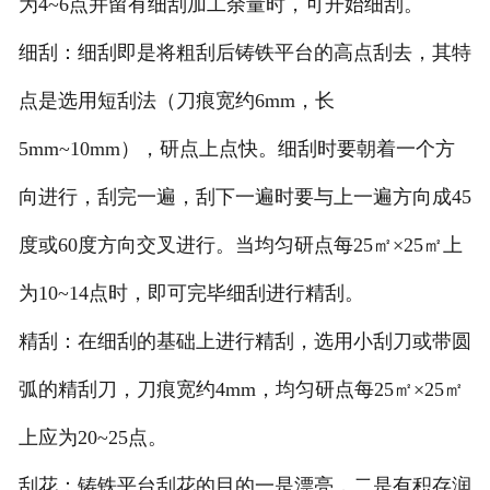
为4~6点并留有细刮加工余量时，可开始细刮。
细刮：细刮即是将粗刮后铸铁平台的高点刮去，其特
点是选用短刮法（刀痕宽约6mm，长
5mm~10mm），研点上点快。细刮时要朝着一个方
向进行，刮完一遍，刮下一遍时要与上一遍方向成45
度或60度方向交叉进行。当均匀研点每25㎡×25㎡上
为10~14点时，即可完毕细刮进行精刮。
精刮：在细刮的基础上进行精刮，选用小刮刀或带圆
弧的精刮刀，刀痕宽约4mm，均匀研点每25㎡×25㎡
上应为20~25点。
刮花：铸铁平台刮花的目的一是漂亮，二是有积存润