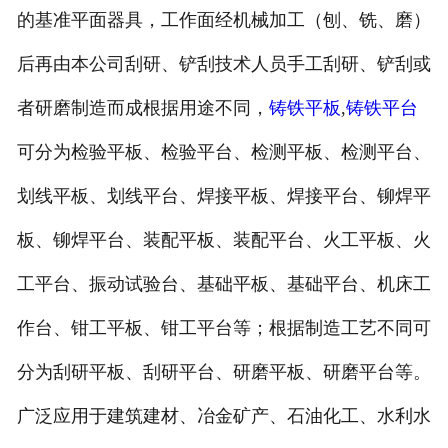
的基准平面器具，工作面经机械加工（刨、铣、磨）
后再由本公司刮研、铲刮技术人员手工刮研、铲刮或
者研磨制造而成根据用途不同，
铸铁平板
,
铸铁平台
可分为检验平板、检验平台、检测平板、检测平台、
划线平板、划线平台、焊接平板、焊接平台、铆焊平
板、铆焊平台、装配平板、装配平台、火工平板、火
工平台、振动试验台、基础平板、基础平台、机床工
作台、钳工平板、钳工平台等；根据制造工艺不同可
分为刮研平板、刮研平台、研磨平板、研磨平台等。
广泛应用于建筑建材、冶金矿产、石油化工、水利水