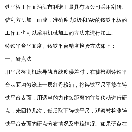
铁平板工作面泊头市利诺工量具有限公司采用刮研、
铲刮方法加工而成，准确度为2级和3级的铸铁平板的
工作面也可以采用机械加工的方法来进行加工。
铸铁平台平面度、铸铁平台精度检验方法如下：
一、研点法
用平尺检测机床导轨直线度误差时，在被检测铸铁平
台表面均匀涂上一层红丹粉油，将铸铁平尺平放在铸
铁平台表面，用适当的力作短距离的往复移动进行研
点，来回拉几次，然后取下铸铁平尺，观察被检测铸
铁平台表面的研点分布情况及密疏情况。如果研点在