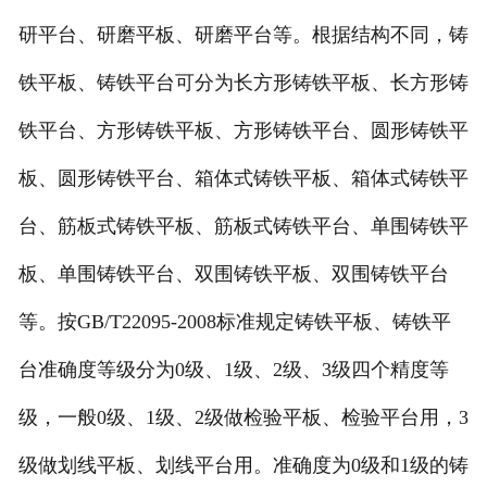
研平台、研磨平板、研磨平台等。根据结构不同，铸
铁平板、铸铁平台可分为长方形铸铁平板、长方形铸
铁平台、方形铸铁平板、方形铸铁平台、圆形铸铁平
板、圆形铸铁平台、箱体式铸铁平板、箱体式铸铁平
台、筋板式铸铁平板、筋板式铸铁平台、单围铸铁平
板、单围铸铁平台、双围铸铁平板、双围铸铁平台
等。按GB/T22095-2008标准规定铸铁平板、铸铁平
台准确度等级分为0级、1级、2级、3级四个精度等
级，一般0级、1级、2级做检验平板、检验平台用，3
级做划线平板、划线平台用。准确度为0级和1级的铸