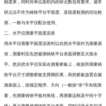
精度来，同时对单位面积内的研点数也有要求。通常
研点法不作为铸铁平台平面度、直线度检测的结论检
测，一般与水平仪配合使用。
二、水平仪测量平面度误差
用水平仪测量平面度误差时以自然水平面作为测量基
准，测量时应先把被测铸铁平台表面调整至大致水
平。然后把水平仪安装在测量桥板上，根据所测量铸
铁平台尺寸调整桥板支撑脚距离，再把桥板放置在被
测表面上，按规定顺序、方向（一般按“米”字布线测
量，先测量铸铁平板对角线，再测量边框及中间十字