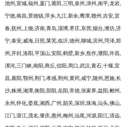
池州,宣城,福州,厦门,莆田,三明,泉州,漳州,南平,龙岩,
宁德,南昌,景德镇,萍乡,九江,新余,鹰潭,赣州,吉安,宜
春,抚州,上饶,济南,青岛,淄博,枣庄,东营,烟台,潍坊,济
宁,泰安,威海,日照,莱芜,临沂,德州,聊城,滨州,菏泽,郑
州,开封,洛阳,平顶山,安阳,鹤壁,新乡,焦作,濮阳,许昌,
漯河,三门峡,南阳,商丘,信阳,周口,武汉,黄石,十堰,宜
昌,襄阳,鄂州,荆门,孝感,荆州,黄冈,咸宁,随州,恩施,长
沙,株洲,湘潭,衡阳,邵阳,岳阳,常德,张家界,益阳,郴州,
永州,怀化,娄底,湘西,广州,韶关,深圳,珠海,汕头,佛山,
江门,湛江,茂名,肇庆,惠州,梅州,汕尾,河源,阳江,清远,