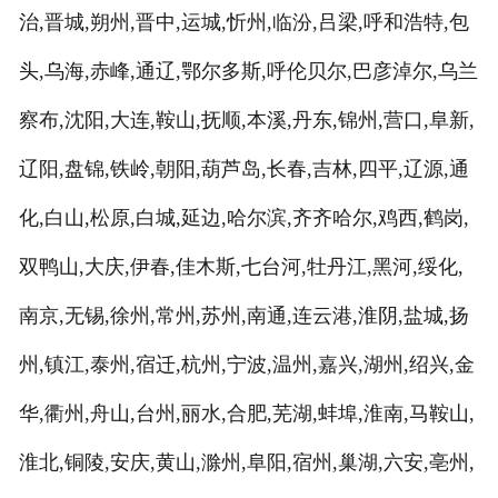
治,晋城,朔州,晋中,运城,忻州,临汾,吕梁,呼和浩特,包
头,乌海,赤峰,通辽,鄂尔多斯,呼伦贝尔,巴彦淖尔,乌兰
察布,沈阳,大连,鞍山,抚顺,本溪,丹东,锦州,营口,阜新,
辽阳,盘锦,铁岭,朝阳,葫芦岛,长春,吉林,四平,辽源,通
化,白山,松原,白城,延边,哈尔滨,齐齐哈尔,鸡西,鹤岗,
双鸭山,大庆,伊春,佳木斯,七台河,牡丹江,黑河,绥化,
南京,无锡,徐州,常州,苏州,南通,连云港,淮阴,盐城,扬
州,镇江,泰州,宿迁,杭州,宁波,温州,嘉兴,湖州,绍兴,金
华,衢州,舟山,台州,丽水,合肥,芜湖,蚌埠,淮南,马鞍山,
淮北,铜陵,安庆,黄山,滁州,阜阳,宿州,巢湖,六安,亳州,