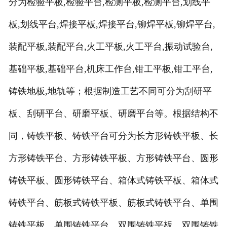
分为检验平板,检验平台,检测平板,检测平台,划线平
板,划线平台,焊接平板,焊接平台,铆焊平板,铆焊平台,
装配平板,装配平台,火工平板,火工平台,振动试验台,
基础平板,基础平台,机床工作台,钳工平板,钳工平台,
铸铁地板,地轨等；根据制造工艺不同可分为刮研平
板、刮研平台、研磨平板、研磨平台等。根据结构不
同，铸铁平板、铸铁平台可分为长方形铸铁平板、长
方形铸铁平台、方形铸铁平板、方形铸铁平台、圆形
铸铁平板、圆形铸铁平台、箱体式铸铁平板、箱体式
铸铁平台、筋板式铸铁平板、筋板式铸铁平台、单围
铸铁平板、单围铸铁平台、双围铸铁平板、双围铸铁