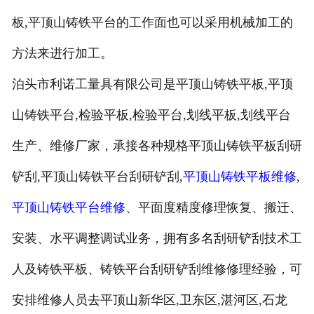
板,平顶山铸铁平台的工作面也可以采用机械加工的
方法来进行加工。
泊头市利诺工量具有限公司是平顶山铸铁平板,平顶
山铸铁平台,检验平板,检验平台,划线平板,划线平台
生产、维修厂家，承接各种规格平顶山铸铁平板刮研
铲刮,平顶山铸铁平台刮研铲刮,
平顶山铸铁平板维修
,
平顶山铸铁平台维修
、平面度精度修理恢复、搬迁、
安装、水平调整调试业务，拥有多名刮研铲刮技术工
人及铸铁平板、铸铁平台刮研铲刮维修修理经验，可
安排维修人员去平顶山新华区,卫东区,湛河区,石龙