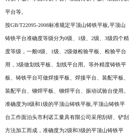
平台等。
按GB/T22095-2008标准规定平顶山铸铁平板,平顶山
铸铁平台准确度等级分为0级、1级、2级、3级四个精
度等级，一般0级、1级、2级做检验平板、检验平台
用，3级做划线平板、划线平台用。等外精度铸铁平
板、铸铁平台可做焊接平板、焊接平台、装配平板、
装配平台、铆焊平板、铆焊平台、振动试验台使用。
准确度为0级和1级的平顶山铸铁平板,平顶山铸铁平
台工作面泊头市利诺工量具有限公司采用刮研、铲刮
方法加工而成，准确度为2级和3级的平顶山铸铁平