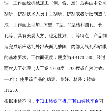
理，工作面经机械加工（刨、铣、磨）后再由本公司
刮研、铲刮技术人员手工刮研、铲刮或者研磨制造而
成，工作面上可加工V型、T型、U型槽和圆孔、长
孔等。具有美观大方、稳定性好、、等特点，产品制
造完成后应达到外部表面无缺陷，内部无气孔和砂眼
的基本要求。工作面硬度：硬度为HB170-240。经过
两次人工处理（人工退长600度—700度或自然时效2
—3年）使用该产品的稳定。良好。材质：铸铁
HT250。
根据用途不同，
平顶山铸铁平板
,
平顶山铸铁平台
可