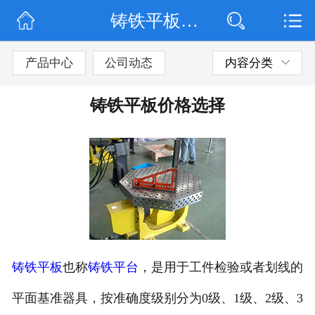
铸铁平板价格选择
网站首页
公司简介
产品中心
公司动态
内容分类
公司动态
铸铁平板价格选择
产品展示
联系我们
铸铁平板
也称
铸铁平台
，是用于工件检验或者划线的
平面基准器具，按准确度级别分为0级、1级、2级、3