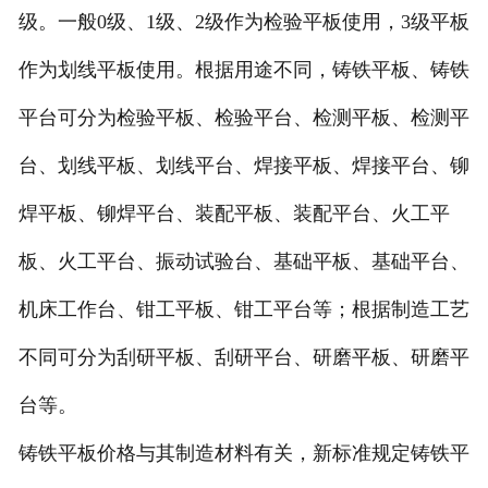
级。一般0级、1级、2级作为检验平板使用，3级平板
作为划线平板使用。根据用途不同，铸铁平板、铸铁
平台可分为检验平板、检验平台、检测平板、检测平
台、划线平板、划线平台、焊接平板、焊接平台、铆
焊平板、铆焊平台、装配平板、装配平台、火工平
板、火工平台、振动试验台、基础平板、基础平台、
机床工作台、钳工平板、钳工平台等；根据制造工艺
不同可分为刮研平板、刮研平台、研磨平板、研磨平
台等。
铸铁平板价格与其制造材料有关，新标准规定铸铁平