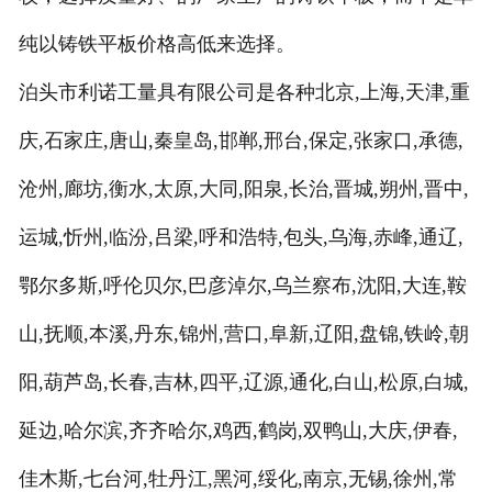
纯以铸铁平板价格高低来选择。
泊头市利诺工量具有限公司是各种北京,上海,天津,重
庆,石家庄,唐山,秦皇岛,邯郸,邢台,保定,张家口,承德,
沧州,廊坊,衡水,太原,大同,阳泉,长治,晋城,朔州,晋中,
运城,忻州,临汾,吕梁,呼和浩特,包头,乌海,赤峰,通辽,
鄂尔多斯,呼伦贝尔,巴彦淖尔,乌兰察布,沈阳,大连,鞍
山,抚顺,本溪,丹东,锦州,营口,阜新,辽阳,盘锦,铁岭,朝
阳,葫芦岛,长春,吉林,四平,辽源,通化,白山,松原,白城,
延边,哈尔滨,齐齐哈尔,鸡西,鹤岗,双鸭山,大庆,伊春,
佳木斯,七台河,牡丹江,黑河,绥化,南京,无锡,徐州,常