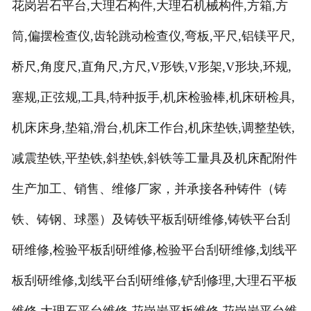
花岗岩石平台,大理石构件,大理石机械构件,方箱,方
筒,偏摆检查仪,齿轮跳动检查仪,弯板,平尺,铝镁平尺,
桥尺,角度尺,直角尺,方尺,V形铁,V形架,V形块,环规,
塞规,正弦规,工具,特种扳手,机床检验棒,机床研检具,
机床床身,垫箱,滑台,机床工作台,机床垫铁,调整垫铁,
减震垫铁,平垫铁,斜垫铁,斜铁等工量具及机床配附件
生产加工、销售、维修厂家，并承接各种铸件（铸
铁、铸钢、球墨）及铸铁平板刮研维修,铸铁平台刮
研维修,检验平板刮研维修,检验平台刮研维修,划线平
板刮研维修,划线平台刮研维修,铲刮修理,大理石平板