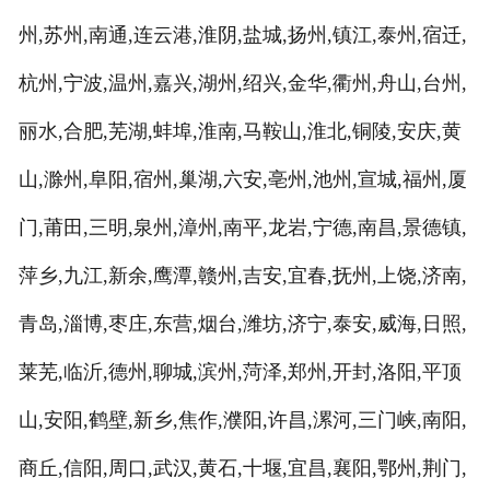
州,苏州,南通,连云港,淮阴,盐城,扬州,镇江,泰州,宿迁,
杭州,宁波,温州,嘉兴,湖州,绍兴,金华,衢州,舟山,台州,
丽水,合肥,芜湖,蚌埠,淮南,马鞍山,淮北,铜陵,安庆,黄
山,滁州,阜阳,宿州,巢湖,六安,亳州,池州,宣城,福州,厦
门,莆田,三明,泉州,漳州,南平,龙岩,宁德,南昌,景德镇,
萍乡,九江,新余,鹰潭,赣州,吉安,宜春,抚州,上饶,济南,
青岛,淄博,枣庄,东营,烟台,潍坊,济宁,泰安,威海,日照,
莱芜,临沂,德州,聊城,滨州,菏泽,郑州,开封,洛阳,平顶
山,安阳,鹤壁,新乡,焦作,濮阳,许昌,漯河,三门峡,南阳,
商丘,信阳,周口,武汉,黄石,十堰,宜昌,襄阳,鄂州,荆门,