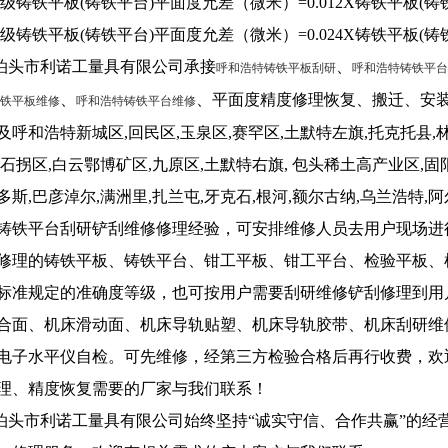
级铸铁平板
(
铸铁平台
)
平面度允差（微米）
=0.012
X铸铁平板
(
铸
级铸铁平板
(
铸铁平台
)
平面度允差（微米）
=0.024
X铸铁平板
(
铸
泊头市利诺工量具有限公司承接
、
呼和浩特铸铁平板刮研
呼和浩特铸铁平台
、
、平面度精度修理恢复、搬迁、安
铁平板维修
呼和浩特铸铁平台维修
及呼和浩特新城区,回民区,玉泉区,赛罕区,土默特左旗,托克托县,林
,石拐区,白云鄂博矿区,九原区,土默特右旗, 包头稀土高产业区,固阳
多斯,巴彦淖尔,满洲里,扎兰屯,牙克石,根河,额尔古纳,乌兰浩特,
铸铁平台刮研铲刮维修修理经验，可安排维修人员去用户现场进
修理的铸铁平板、铸铁平台、钳工平板、钳工平台、检验平板、
标准规定的准确度等级，也可按用户需要刮研维修铲刮修理到用
合面、机床滑动面、机床导轨贴塑、机床导轨胶带、机床刮研维
电子水平仪自检。可先维修，经第三方检验合格后再行收费，欢
理、精度恢复需要的厂家与我们联系！
泊头市利诺工量具有限公司始终坚持“诚实守信、合作共赢”的经