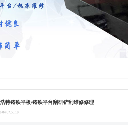
浩特铸铁平板/铸铁平台刮研铲刮维修修理
3-04 07:53:18