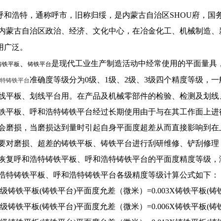
呼和浩特，通称呼市，旧称归绥，是内蒙古自治区SHOU府，国
内蒙古自治区政治、经济、文化中心，在冶金化工、机械制造、
用广泛。
、
是现代工业生产制造活动中经常使用的平面量具
铸铁平板
铸铁平台
准确度等级分为
0
级、
1
级、
2
级、
3
级四个精度等级，一
特铸铁平台
线平板、划线平台用。在产品及机械零部件的检验、检测及划线
铁平板、呼和浩特铸铁平台
经过长期使用由于与在其工作面上进
会磨损，当磨损达到量时引起自身平面度超差从而直接影响到在
要对磨损、超差的铸铁平板、铸铁平台进行刮研维修、铲刮修理
恢复
呼和浩特铸铁平板、呼和浩特铸铁平台
的平面度精度等级，
浩特铸铁平板、呼和浩特铸铁平台
各级精度等级计算公式如下：
级铸铁平板
(
铸铁平台
)
平面度允差（微米）
=0.003
X铸铁平板
(
铸
级铸铁平板
(
铸铁平台
)
平面度允差（微米）
=0.006
X铸铁平板
(
铸