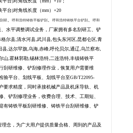
铁平台
)
对角线长度（
mm
）
+10
；
铁平台
)
对角线长度（
mm
）
+20
、
、
、
刮研
呼和浩特铸铁平板铲刮
呼和浩特铸铁平台铲刮
呼和
装、水平调整调试业务，厂家拥有多名刮研工、铲
格尔县,清水河县,武川县,包头东河区,昆都仑区,青
县,达尔罕旗,乌海,赤峰,呼伦贝尔,通辽,乌兰察布,
阿尔山,霍林郭勒,锡林浩特,二连浩特,丰镇铸铁平
行刮研维修、铲刮修理作业，恢复用户需要维
检验平台、划线平板、划线平台至
GB/T22095-
户要求精度，同时承接机械产品及机床导轨、机
修、铲刮修理业务，收费合理、技术、工期短、
迎有铸铁平板刮研维修、铸铁平台刮研维修、铲
营理念，为广大用户提供质量合格、周到的产品及