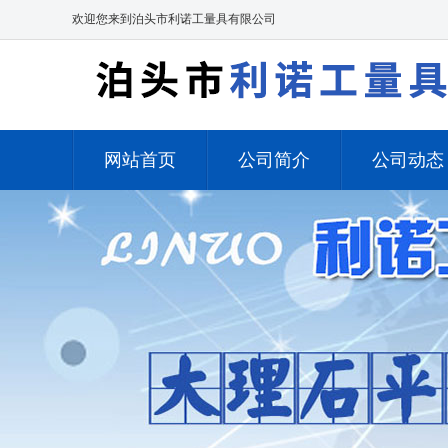
欢迎您来到泊头市利诺工量具有限公司
网站首页
公司简介
公司动态