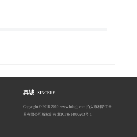
真诚
SINCERE
Copyright © 2018-2019. www.btlnglj.com 泊头市利诺工量
具有限公司版权所有 冀ICP备14006203号-1