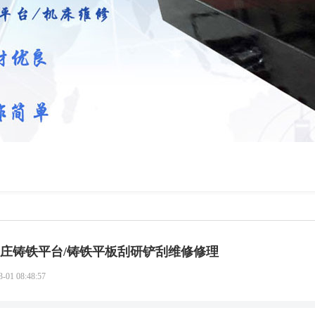
庄铸铁平台/铸铁平板刮研铲刮维修修理
3-01 08:48:57