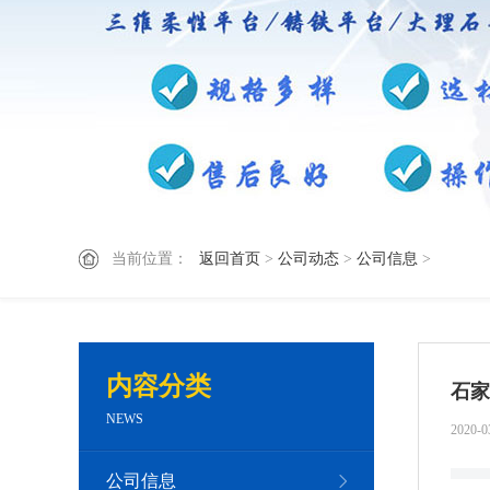
当前位置：
返回首页
>
公司动态
>
公司信息
>
内容分类
石家
NEWS
2020-0
公司信息