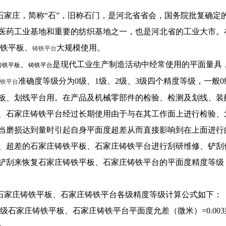
石家庄，简称“石”，旧称石门，是河北省省会，国务院批复确定的
医药工业基地和重要的纺织基地之一，也是河北省的工业大市。在
铸铁平板、
大规模使用。
铸铁平台
、
是现代工业生产制造活动中经常使用的平面量具
铸铁平板
铸铁平台
准确度等级分为
0
级、
1
级、
2
级、
3
级四个精度等级，一般
0
铁平台
板、划线平台用。在产品及机械零部件的检验、检测及划线、装
、石家庄铸铁平台
经过长期使用由于与在其工作面上进行检验、
当磨损达到量时引起自身平面度超差从而直接影响到在上面进行
、超差的
石家庄铸铁平板、石家庄铸铁平台
进行刮研维修、铲刮
铲刮来恢复
石家庄铸铁平板、石家庄铸铁平台
的平面度精度等级
石家庄铸铁平板、石家庄铸铁平台
各级精度等级计算公式如下：
级
石家庄铸铁平板、石家庄铸铁平台
平面度允差（微米）
=0.003