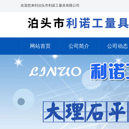
欢迎您来到泊头市利诺工量具有限公司
网站首页
公司简介
公司动态