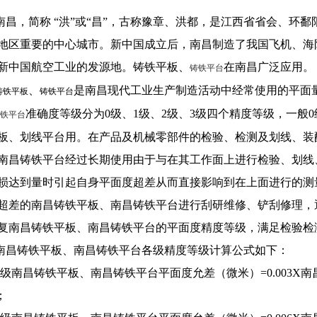
南昌，简称
“洪”或“昌”，古称豫章、洪都，是江西省省会、环
地区重要的中心城市。新中国成立后，南昌制造了我国飞机、海
新中国航空工业的发源地。铸铁平板、
在南昌广泛应用。
铸铁平台
、
是南昌现代工业生产制造活动中经常使用的平面
铸铁平板
铸铁平台
准确度等级分为
0
级、
1
级、
2
级、
3
级四个精度等级，一般
0
铁平台
板、划线平台用。在产品及机械零部件的检验、检测及划线、装
南昌铸铁平台
经过长期使用由于与在其工作面上进行检验、划线
损达到量时引起自身平面度超差从而直接影响到在上面进行的测
超差的
南昌铸铁平板、南昌铸铁平台
进行刮研维修、铲刮修理，
复
南昌铸铁平板、南昌铸铁平台
的平面度精度等级，满足检验检
南昌铸铁平板、南昌铸铁平台
各级精度等级计算公式如下：
级
南昌铸铁平板、南昌铸铁平台
平面度允差（微米）
=0.003
X
南
；