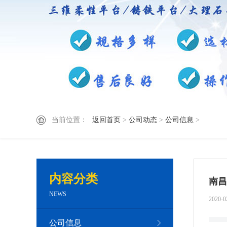
当前位置：
返回首页
>
公司动态
>
公司信息
>
内容分类
南昌
NEWS
2020-0
公司信息