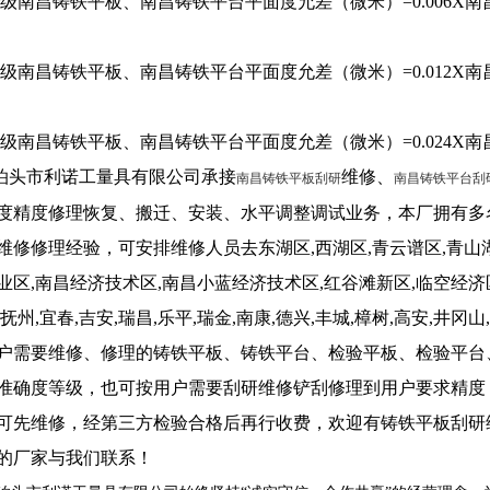
级
南昌铸铁平板、南昌铸铁平台
平面度允差（微米）
=0.006
X
南
级
南昌铸铁平板、南昌铸铁平台
平面度允差（微米）
=0.012
X
南
；
级
南昌铸铁平板、南昌铸铁平台
平面度允差（微米）
=0.024
X
南
泊头市利诺工量具有限公司承接
维修、
南昌铸铁平板刮研
南昌铸铁平台刮
度精度修理恢复、搬迁、安装、水平调整调试业务，本厂拥有多
维修修理经验，可安排维修人员去东湖区
,
西湖区
,
青云谱区
,
青山
业区
,
南昌经济技术区
,
南昌小蓝经济技术区
,
红谷滩新区
,
临空经济
抚州
,
宜春
,
吉安
,
瑞昌
,
乐平
,
瑞金
,
南康
,
德兴
,
丰城
,
樟树
,
高安
,
井冈山
,
户需要维修、修理的铸铁平板、铸铁平台、检验平板、检验平台
准确度等级，也可按用户需要刮研维修铲刮修理到用户要求精度
可先维修，经第三方检验合格后再行收费，欢迎有铸铁平板刮研
的厂家与我们联系！