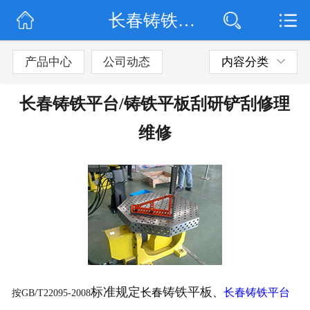
长春铸铁平台/铸铁平板刮研铲刮修理维修
网站首页
公司简介
产品中心
公司动态
内容分类
公司动态
长春铸铁平台/铸铁平板刮研铲刮修理
产品展示
维修
联系我们
标准规定
铸铁平板
长春
、
长春铸铁平台
按
GB/T22095-2008