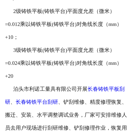
2
级铸铁平板
(
铸铁平台
)
平面度允差（微米）
=0.012
乘以铸铁平板
(
铸铁平台
)
对角线长度（
mm
）
+10
；
3
级铸铁平板
(
铸铁平台
)
平面度允差（微米）
=0.024
乘以铸铁平板
(
铸铁平台
)
对角线长度（
mm
）
+20
泊头市利诺工量具有限公司开展
长春铸铁平板刮
研
、
长春铸铁平台刮研
、铲刮维修、精度修理恢复、
搬迁、安装、水平调整调试业务，厂家可安排维修人
员去用户现场进行刮研维修、铲刮修理作业，恢复用