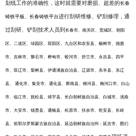
划线工作的准确性，这时就需要对磨损、超差的
长春
进行刮研维修、铲刮修理，通
铸铁平板、长春铸铁平台
过刮研、铲刮技术人员到
长春市、南关区、宽城区、朝阳
区、二道区、绿园区、双阳区、九台区和农安县、榆树市、德惠
市、吉林市、磐石市、桦甸市、蛟河市、舒兰市、永吉县、四平
市、双辽市、梨树县、伊通满族自治县、辽源市、东丰县、东辽
县、
通化市、集安市、通化县、辉南县、柳河县、梅河口市、白山
市、临江市、抚松县、靖宇县、长白朝鲜族自治县、白城市、洮南
市、大安市、镇赉县、通榆县、松原市、扶余市、乾安县、长岭
县、前郭尔罗斯蒙古族自治县、延边朝鲜族自治州：延吉市、图们