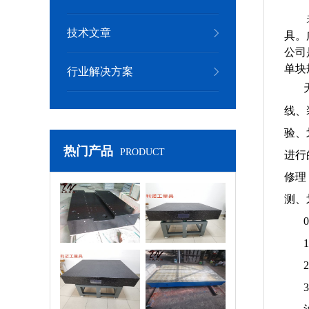
技术文章
具。
公司
单块
行业解决方案
线、
验、
热门产品
PRODUCT
进行
修理
测、
岗石机械构件
大理石实验平台
0
1
2
密大理石平台
检测平台
3