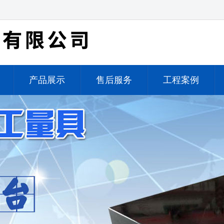
产品展示
售后服务
工程案例