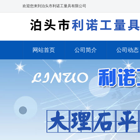
欢迎您来到泊头市利诺工量具有限公司
网站首页
公司简介
公司动态