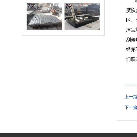
度恢
验平台/试验平
花岗石平台
区、
板
津宝
刮修
经第
们联
上一
下一