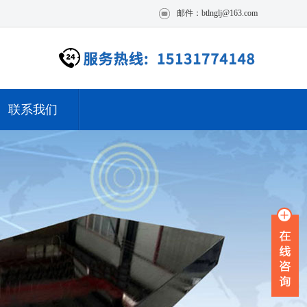
邮件：btlnglj@163.com
联系我们