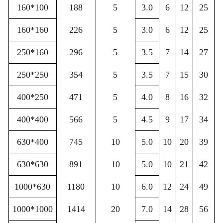
160*100
188
5
3.0
6
12
25
160*160
226
5
3.0
6
12
25
250*160
296
5
3.5
7
14
27
250*250
354
5
3.5
7
15
30
400*250
471
5
4.0
8
16
32
400*400
566
5
4.5
9
17
34
630*400
745
10
5.0
10
20
39
630*630
891
10
5.0
10
21
42
1000*630
1180
10
6.0
12
24
49
1000*1000
1414
20
7.0
14
28
56