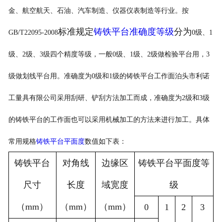
金、航空航天、石油、汽车制造、仪器仪表制造等行业。
按
标准规定
铸铁平台准确度等级
分为
GB/T22095-2008
0
级、
1
级、
2
级、
3
级四个精度等级，一般
0
级、
1
级、
2
级做检验平台用，
3
级做划线平台用。准确度为
0
级和
1
级的铸铁平台工作面泊头市利诺
工量具有限公司采用刮研、铲刮方法加工而成，准确度为
2
级和
3
级
的铸铁平台的工作面也可以采用机械加工的方法来进行加工。具体
常用规格
铸铁平台平面度
数值如下表：
铸铁平台
对角线
边缘区
铸铁平台平面度等
尺寸
长度
域宽度
级
（
mm
）
（
mm
）
（
mm
）
0
1
2
3