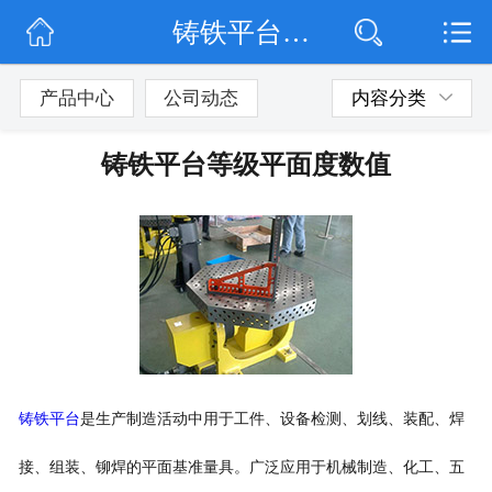
铸铁平台等级平面度数值
网站首页
公司简介
产品中心
公司动态
内容分类
公司动态
铸铁平台等级平面度数值
产品展示
联系我们
铸铁平台
是生产制造活动中用于工件、设备检测、划线、装配、焊
接、组装、铆焊的平面基准量具。广泛应用于机械制造、化工、五