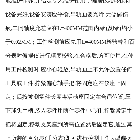
地维护保养,并指定专人维护使用；偏摆仪始终保持
设备完好,设备安装应平衡,导轨面要光滑,无磕碰伤
痕,二同轴度允差应在L=400MM范围内a向及b向均小
于0.02MM；工件检测前应先用L=400MM检验棒和百
分表对偏摆仪进行精度校验,在合格后,方可使用.在使
用工件检测时,应小心轻放,导轨面上不允许放置任何
工具或工件,拧紧偏心轴手把,将固定座在仪座上固
定；后按被测零件长度将活动座固定在合适位置,压
下球头手柄,装入零件用两住零件中心孔.拧紧紧定手
把将固定,移动支架座到所需位置然后固定它,通过其
上所装的百分表(千分表)即可进行检测工作.v型偏摆