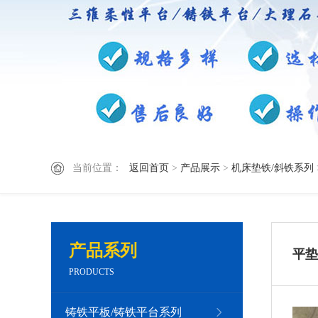
当前位置：
返回首页
>
产品展示
>
机床垫铁/斜铁系列
产品系列
平垫
PRODUCTS
铸铁平板/铸铁平台系列