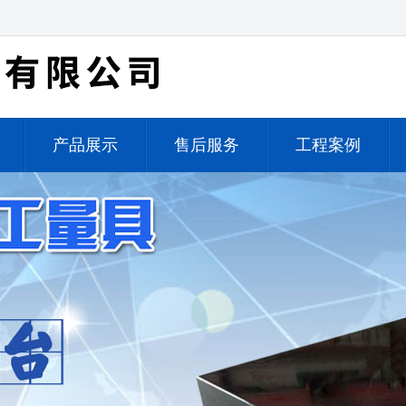
产品展示
售后服务
工程案例