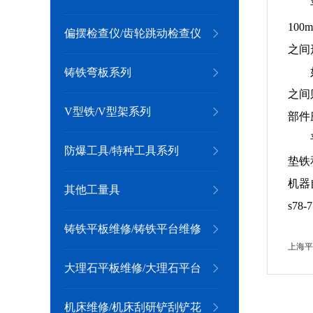
10
偏摆检查仪/齿轮跳动检查仪
之间
系列
铸铁弯板系列
之间
V型铁/V型架系列
部件
防爆工具/特种工具系列
垫铁
机器
其他工量具
s78-
铸铁平板维修/铸铁平台维修
上海平
大理石平板维修/大理石平台
维修
机床维修/机床刮研铲刮铲花