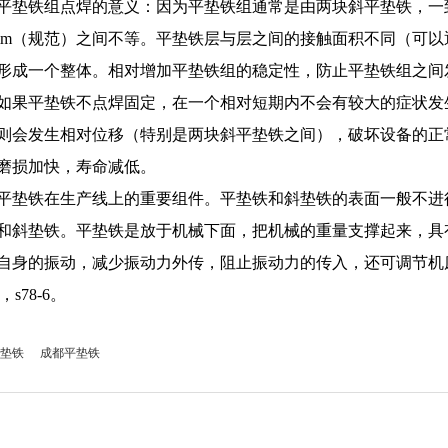
平垫铁组点焊的意义：因为平垫铁组通常是由两块斜平垫铁，一
0mm（规范）之间不等。平垫铁层与层之间的接触面积不同（可
形成一个整体。相对增加平垫铁组的稳定性，防止平垫铁组之
如果平垫铁不点焊固定，在一个相对短期内不会有较大的症状发
则会发生相对位移（特别是两块斜平垫铁之间），破坏设备的正
磨损加快，寿命减低。
平垫铁在生产线上的重要组件。平垫铁和斜垫铁的表面一般不进
和斜垫铁。平垫铁是放于机械下面，把机械的重量支撑起来，具
自身的振动，减少振动力外传，阻止振动力的传入，还可调节机床度。平垫
7，s78-6。
垫铁
成都平垫铁