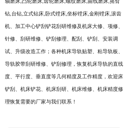
轴磨床
,
凸轮磨床
,
齿轮磨床
,
螺纹磨床
,
曲线磨床
,
摇臂
钻
,
台钻
,
立式钻床
,
卧式镗床
,
坐标镗床
,
金刚镗床
,
滚齿
机、加工中心铲刮铲花刮研维修及机床大修、项修、
针修、刮研维修、铲刮修理、配刮、铲刮、安装调
试、升级改造工作；各种机床导轨贴塑、粘导轨板、
导轨胶带刮研维修、铲刮修理，恢复机床导轨的直线
度、平行度、垂直度等几何精度及工作精度，欢迎床
铲刮、机床铲花、机床刮研、机床维修、机床精度修
理恢复需要的厂家与我们联系！