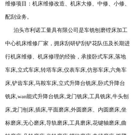
维修项目：机床维修改造、机床大修、中修、小修、
配刮业务。
泊头市利诺工量具有限公司是车铣刨磨镗床加工
中心机床维修厂家，拥床刮研铲刮铲花队伍及长期进
行机床维修、机床修理的经验，承接卧式车床
,
落地
车床
,
立式车床
,
转塔车床
,
仪表车床
,
仿形车床
,
六角车
床
,
铲齿车床
,
马鞍车床
,
立式升降台铣床
,
卧式升降台
铣床
,wan
能式升降台铣床
,
龙门铣床
,
工具铣床
,
牛头刨
床
,
龙门刨床
,
插床
,
平面磨床
,
外圆磨床、内圆磨床
,
坐
标磨床
,
无心磨床
,
导轨磨床
,
工具磨床
,
花键轴磨床
,
曲